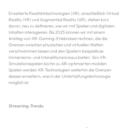
Erweiterte Realitätstechnologien (XR), einschließlich Virtual
Reality (VR) und Augmented Reality (AR), stehen kurz
davor, neu zu definieren, wie wir mit Spielen und digitalen
Inhalten interagieren. Bis 2025 können wir mit einem
Anstieg von XR-Gaming-Erlebnissen rechnen, die die
Grenzen zwischen physischen und virtuellen Welten
verschwimmen lassen und den Spielern beispiellose
Immersions- und Interaktionsniveaus bieten. Von VR-
Simulationsspielen bis hin zu AR-optimierten mobilen
Spielen werden XR-Technologien weiterhin die Grenzen
dessen erweitern, was in der Unterhaltungstechnologie
möglich ist.
Streaming-Trends: