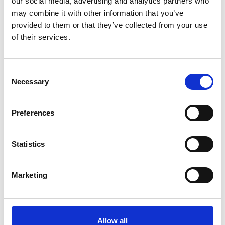
our social media, advertising and analytics partners who
transformative Spielerlebnisse vorantreiben. Von cloud-
may combine it with other information that you’ve
basierten Gaming-Services bis hin zu KI-gesteuerter
provided to them or that they’ve collected from your use
Spielgestaltung wird das Zusammenführen technologischer
Fortschritte eine neue Ära interaktiver Unterhaltung
of their services.
einläuten, die noch immersiver, zugänglicher und
ansprechender sein wird als je zuvor.
Startseite
Consent
Necessary
Selection
Blog
Wenn wir uns darauf vorbereiten, die Gaming-Tech-
Landschaft von 2025 zu umarmen, ist eines sicher – die
Preferences
Stellenangebote
Zukunft der Unterhaltungstechnologie ist hell und
verspricht aufregende Möglichkeiten und unvergleichliche
Kontakte
Spielerlebnisse, die weltweites Publikum fesseln werden.
Statistics
Marketing
Allow all