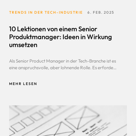
TRENDS IN DER TECH-INDUSTRIE
6. FEB. 2025
10 Lektionen von einem Senior
Produktmanager: Ideen in Wirkung
umsetzen
Als Senior Product Manager in der Tech-Branche ist es
eine anspruchsvolle, aber lohnende Rolle. Es erfordert
eine einzigartige Mischung aus Fähigkeiten im
Produktmanagement, Produktstrategie, Roadmap-
MEHR LESEN
Planung, Benutzerforschung, Marktanalyse, agiler
Produktentwicklung, Führung und mehr. Hier sind 10
Schlüssellektionen, die ich auf meinem Weg gelernt
habe und die angehenden Produktmanagern helfen
können, Ideen in wirkungsvolle Produkte umzusetzen: 1.
Verstehe die Bedeutung des Produktmanagemen...