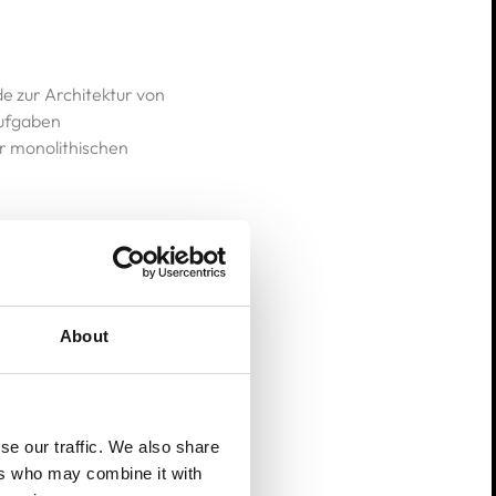
 zur Architektur von
Aufgaben
r monolithischen
 Aufteilung von
end auf ihren
sourcen effizient
About
. Da jeder Dienst
se our traffic. We also share
Zusammenbruch des
ers who may combine it with
auch dann