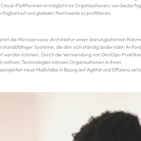
n Cloud-Plattformen ermöglicht es Organisationen, von bedarfs
fügbarkeit und globaler Reichweite zu profitieren.
et die Microservices-Architektur einen leistungsstarken Rahm
erstandsfähiger Systeme, die den sich ständig ändernden Anfo
 werden können. Durch die Verwendung von DevOps-Praktiken
d-nativen Technologien können Organisationen in ihren
rojekten neue Maßstäbe in Bezug auf Agilität und Effizienz setz