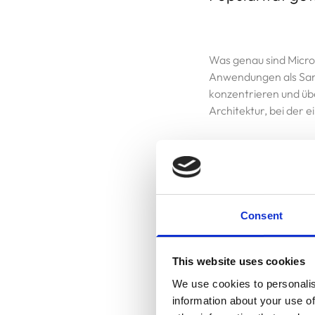
Was genau sind Micro
Anwendungen als Samm
konzentrieren und üb
Architektur, bei der 
Einer der Hauptvortei
Anwendungen in klein
spezifischen Anforder
Consent
zuzuweisen und Spitz
Startseite
This website uses cookies
Widerstandsfähigkeit 
Blog
We use cookies to personalis
unabhängig arbeitet,
information about your use of
gesamten Systems. D