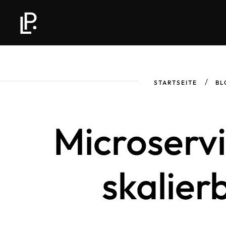
STARTSEITE
BL
Microserv
skalier