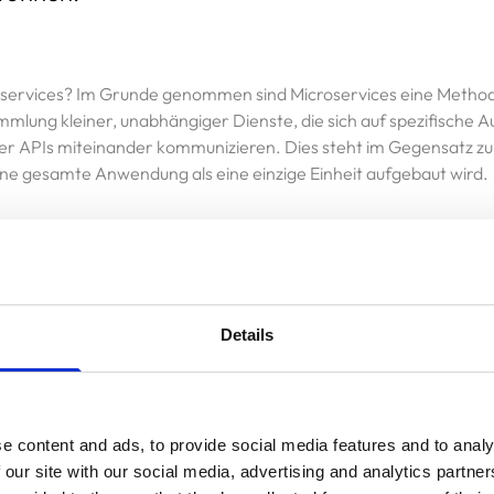
services? Im Grunde genommen sind Microservices eine Methode
lung kleiner, unabhängiger Dienste, die sich auf spezifische 
er APIs miteinander kommunizieren. Dies steht im Gegensatz zu
eine gesamte Anwendung als eine einzige Einheit aufgebaut wird.
le der Microservices-Architektur ist die Skalierbarkeit. Durch die
ere Dienste wird es viel einfacher, einzelne Komponenten basier
ungen zu skalieren. Diese Granularität ermöglicht es Teams, Res
Details
en im Datenverkehr effektiver zu bewältigen.
ist ein weiterer wichtiger Aspekt der Microservices-Architektur
e content and ads, to provide social media features and to analy
 führen Ausfälle in einer Komponente nicht zwangsläufig zum 
 our site with our social media, advertising and analytics partn
iese Fehlisolierung gewährleistet, dass die Gesamtanwendung 