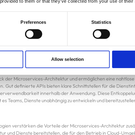
 provided to them or that they’ve collected from your use of their
, wenn einige Dienste Probleme haben.
Preferences
Statistics
elen eine entscheidende Rolle bei der erfolgreichen Umsetzung
rliche Integration und kontinuierliche Bereitstellung (CI/CD)-Pip
ungsprozesse zu automatisieren, was Teams ermöglicht, schnell au
auen in die Produktion zu überführen.
Allow selection
ück der Microservices-Architektur und ermöglichen eine nahtlo
. Gut definierte APIs bieten klare Schnittstellen für die Dienstin
derverwendbarkeit innerhalb der Anwendung. Diese Entkoppelu
 es Teams, Dienste unabhängig zu entwickeln und bereitzustelle
gien verstärken die Vorteile der Microservices-Architektur zusät
ktur und Dienste bereitstellen, die für den Betrieb in Cloud-Umg