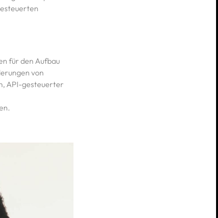
gesteuerten
en für den Aufbau
rderungen von
, API-gesteuerter
en.