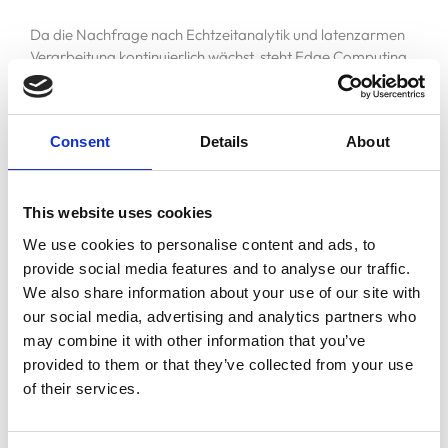
Da die Nachfrage nach Echtzeitanalytik und latenzarmen
Verarbeitung kontinuierlich wächst, steht Edge Computing
kurz davor, eine entscheidende Rolle bei der Gestaltung
der Zukunft der Datenverarbeitung zu spielen. Durch die
Nutzung der Leistung verteilter Rechenleistung und die
Consent
Details
About
Nähe zur Datenquelle können Organisationen in einer
zunehmend vernetzten Welt neue Effizienz-, Leistungs- und
Agilitätsniveaus erreichen.
This website uses cookies
We use cookies to personalise content and ads, to
provide social media features and to analyse our traffic.
Insgesamt stellt Edge Computing eine Paradigmenwechsel
dar in Bezug auf die Art und Weise, wie Daten verarbeitet
We also share information about your use of our site with
und analysiert werden, und bietet einen dezentralen
our social media, advertising and analytics partners who
Ansatz, der den Anforderungen der heutigen digitalen
may combine it with other information that you’ve
Landschaft gut entspricht. Mit seiner Fähigkeit, die
provided to them or that they’ve collected from your use
Netzwerklatenz zu reduzieren, die
of their services.
Datenschutzmaßnahmen zu verbessern und innovative
Anwendungen zu ermöglichen, wird Edge Computing
Startseite
signifikante Fortschritte in Bereichen von IoT bis hin zu