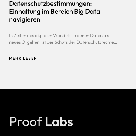
Datenschutzbestimmungen:
Einhaltung im Bereich Big Data
navigieren
In Zeiten des digitalen Wandels, in denen Daten als
neues Öl gelten, ist der Schutz der Datenschutzrechte
von Individuen zu einer kritischen Angelegenheit für
Organisationen weltweit geworden. Das Aufkommen
MEHR LESEN
von Big Data hat sowohl Chancen als auch
Herausforderungen bei der Einhaltung der
Datenschutzbestimmungen mit sich gebracht. Die
Navigation in diesem komplexen Umfeld erfordert ein
tiefgreifendes Verständnis der Gesetze wie der
Datenschutz-Grundverordnung (DSGVO) und einen
proaktiven Ansat...