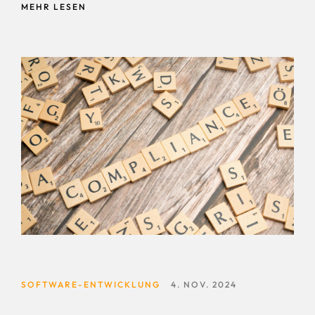
Data Scientists befassen, der sich in diesem sich
MEHR LESEN
ständig weiterentwickelnden Bereich bewegt hat. Diese
Erkenntnisse, die aus ihren Erfahrungen in den
Schützengräben von Big Data und Datenanalytik
gesammelt wurden, bieten wertvolle Weisheit für
angehende Datenwissenschaftler und Branchenprofis
gleichermaßen. Fortlaufendes Lernen annehmen: Das
Feld...
SOFTWARE-ENTWICKLUNG
4. NOV. 2024